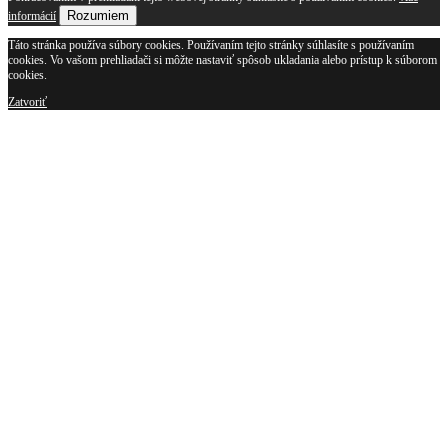
Rozumiem
informácií
Táto stránka používa súbory cookies. Používaním tejto stránky súhlasíte s používaním
cookies. Vo vašom prehliadači si môžte nastaviť spôsob ukladania alebo prístup k súborom
cookies.
Zatvoriť