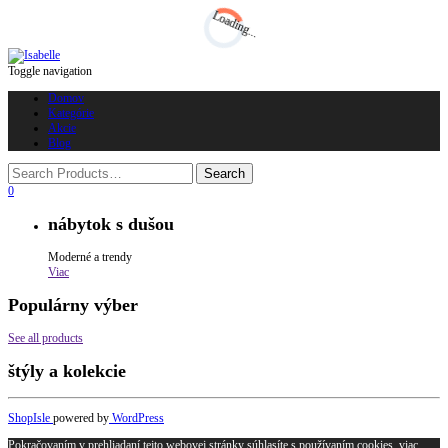
Loading...
Toggle navigation
Domov
Kategórie
Akcie
Blog
0
nábytok s dušou
Moderné a trendy
Viac
Populárny výber
See all products
štýly a kolekcie
ShopIsle
powered by
WordPress
Pokračovaním v prehliadaní tejto webovej stránky súhlasíte s používaním cookies.
viac