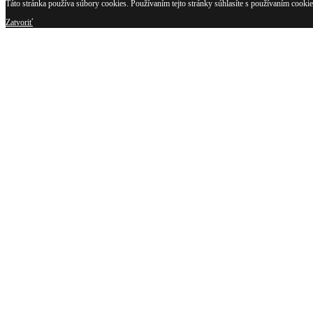
Táto stránka používa súbory cookies. Používaním tejto stránky súhlasíte s používaním cookie
Zatvoriť