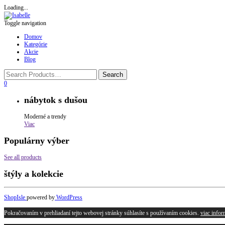
Loading...
Toggle navigation
Domov
Kategórie
Akcie
Blog
0
nábytok s dušou
Moderné a trendy
Viac
Populárny výber
See all products
štýly a kolekcie
ShopIsle
powered by
WordPress
Pokračovaním v prehliadaní tejto webovej stránky súhlasíte s používaním cookies.
viac infor