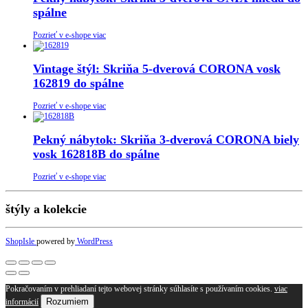
spálne
Pozrieť v e-shope viac
Vintage štýl: Skriňa 5-dverová CORONA vosk
162819 do spálne
Pozrieť v e-shope viac
Pekný nábytok: Skriňa 3-dverová CORONA biely
vosk 162818B do spálne
Pozrieť v e-shope viac
štýly a kolekcie
ShopIsle
powered by
WordPress
Pokračovaním v prehliadaní tejto webovej stránky súhlasíte s používaním cookies.
viac
Rozumiem
informácií