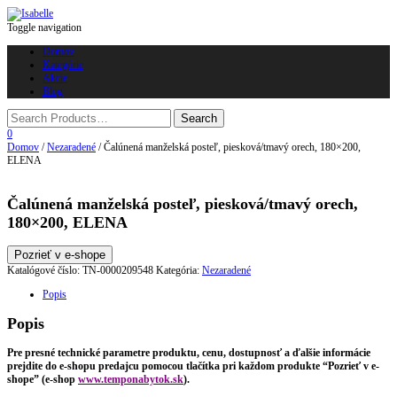
Toggle navigation
Domov
Kategórie
Akcie
Blog
0
Domov
/
Nezaradené
/ Čalúnená manželská posteľ, piesková/tmavý orech, 180×200,
ELENA
Čalúnená manželská posteľ, piesková/tmavý orech,
180×200, ELENA
Pozrieť v e-shope
Katalógové číslo:
TN-0000209548
Kategória:
Nezaradené
Popis
Popis
Pre presné technické parametre produktu, cenu, dostupnosť a ďalšie informácie
prejdite do e-shopu predajcu pomocou tlačítka pri každom produkte “Pozrieť v e-
shope” (e-shop
www.temponabytok.sk
).