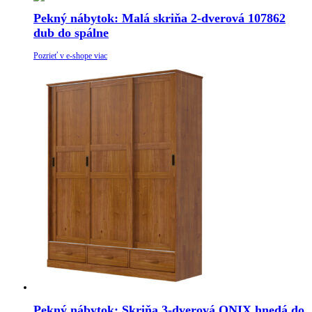
Pekný nábytok: Malá skriňa 2-dverová 107862
dub do spálne
Pozrieť v e-shope viac
Pekný nábytok: Skriňa 3-dverová ONIX hnedá do