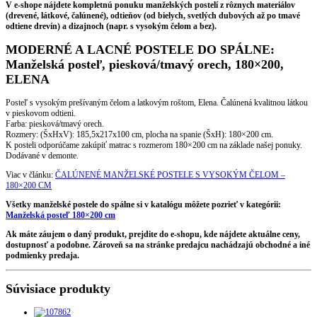
V e-shope nájdete kompletnú ponuku manželských postelí z rôznych materiálov
(drevené, látkové, čalúnené), odtieňov (od bielych, svetlých dubových až po tmavé
odtiene drevín) a dizajnoch (napr. s vysokým čelom a bez).
MODERNÉ A LACNÉ POSTELE DO SPÁLNE:
Manželská posteľ, piesková/tmavý orech, 180×200,
ELENA
Posteľ s vysokým prešívaným čelom a latkovým roštom, Elena. Čalúnená kvalitnou látkou
v pieskovom odtieni.
Farba: piesková/tmavý orech.
Rozmery: (ŠxHxV): 185,5x217x100 cm, plocha na spanie (ŠxH): 180×200 cm.
K posteli odporúčame zakúpiť matrac s rozmerom 180×200 cm na základe našej ponuky.
Dodávané v demonte.
Viac v článku:
ČALÚNENÉ MANŽELSKÉ POSTELE S VYSOKÝM ČELOM –
180×200 CM
Všetky manželské postele do spálne si v katalógu môžete pozrieť v kategórii:
Manželská posteľ 180×200 cm
Ak máte záujem o daný produkt, prejdite do e-shopu, kde nájdete aktuálne ceny,
dostupnosť a podobne. Zároveň sa na stránke predajcu nachádzajú obchodné a iné
podmienky predaja.
Súvisiace produkty