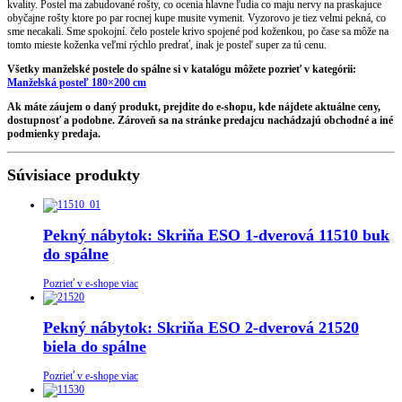
kvality. Postel ma zabudované rošty, co ocenia hlavne ľudia co maju nervy na praskajuce
obyčajne rošty ktore po par rocnej kupe musite vymenit. Vyzorovo je tiez velmi pekná, co
sme necakali. Sme spokojní. čelo postele krivo spojené pod koženkou, po čase sa môže na
tomto mieste koženka veľmi rýchlo predrať, inak je posteľ super za tú cenu.
Všetky manželské postele do spálne si v katalógu môžete pozrieť v kategórii:
Manželská posteľ 180×200 cm
Ak máte záujem o daný produkt, prejdite do e-shopu, kde nájdete aktuálne ceny,
dostupnosť a podobne. Zároveň sa na stránke predajcu nachádzajú obchodné a iné
podmienky predaja.
Súvisiace produkty
Pekný nábytok: Skriňa ESO 1-dverová 11510 buk
do spálne
Pozrieť v e-shope viac
Pekný nábytok: Skriňa ESO 2-dverová 21520
biela do spálne
Pozrieť v e-shope viac