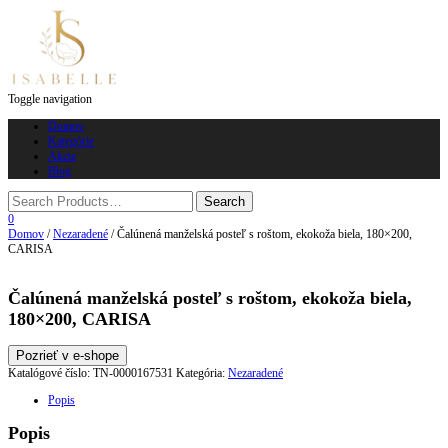
Toggle navigation
Domov
Kategórie
Akcie
Blog
0
Domov
/
Nezaradené
/ Čalúnená manželská posteľ s roštom, ekokoža biela, 180×200,
CARISA
Čalúnená manželská posteľ s roštom, ekokoža biela,
180×200, CARISA
Pozrieť v e-shope
Katalógové číslo:
TN-0000167531
Kategória:
Nezaradené
Popis
Popis