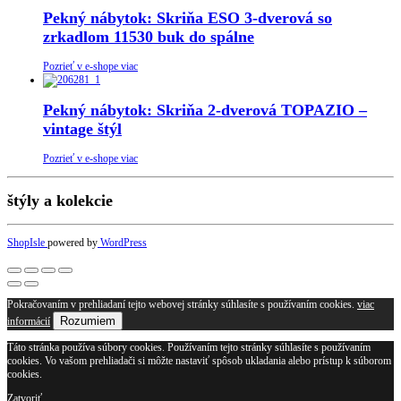
Pekný nábytok: Skriňa ESO 3-dverová so
zrkadlom 11530 buk do spálne
Pozrieť v e-shope viac
Pekný nábytok: Skriňa 2-dverová TOPAZIO –
vintage štýl
Pozrieť v e-shope viac
štýly a kolekcie
ShopIsle
powered by
WordPress
Pokračovaním v prehliadaní tejto webovej stránky súhlasíte s používaním cookies.
viac
Rozumiem
informácií
Táto stránka používa súbory cookies. Používaním tejto stránky súhlasíte s používaním
cookies. Vo vašom prehliadači si môžte nastaviť spôsob ukladania alebo prístup k súborom
cookies.
Zatvoriť