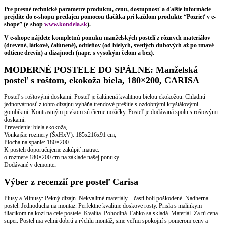
Pre presné technické parametre produktu, cenu, dostupnosť a ďalšie informácie
prejdite do e-shopu predajcu pomocou tlačítka pri každom produkte “Pozrieť v e-
shope” (e-shop
www.kondela.sk
).
V e-shope nájdete kompletnú ponuku manželských postelí z rôznych materiálov
(drevené, látkové, čalúnené), odtieňov (od bielych, svetlých dubových až po tmavé
odtiene drevín) a dizajnoch (napr. s vysokým čelom a bez).
MODERNÉ POSTELE DO SPÁLNE: Manželská
posteľ s roštom, ekokoža biela, 180×200, CARISA
Posteľ s roštovými doskami. Posteľ je čalúnená kvalitnou bielou ekokožou. Chladnú
jednotvárnosť z tohto dizajnu vyháňa trendové prešitie s ozdobnými kryštálovými
gombíkmi. Kontrastným prvkom sú čierne nožičky. Posteľ je dodávaná spolu s roštovými
doskami.
Prevedenie: biela ekokoža,
Vonkajšie rozmery (ŠxHxV): 185x216x91 cm,
Plocha na spanie: 180×200.
K posteli doporučujeme zakúpiť matrac.
o rozmere 180×200 cm na základe našej ponuky.
Dodávané v demonte
.
Výber z recenzií pre posteľ Carisa
Plusy a Mínusy: Pekný dizajn. Nekvalitné materiály – časti boli poškodené. Nadherna
postel. Jednoducha na montaz. Perfektne kvalitne doskove rosty. Prisla s malinkym
fliacikom na kozi na cele postele. Kvalita. Pohodlná. Ľahko sa skladá. Materiál. Za tú cena
super. Postel ma velmi dobrú a rýchlu montáž, sme veľmi spokojní s pomerom ceny a