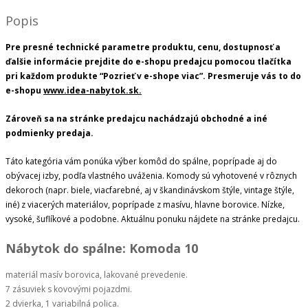
Popis
Pre presné technické parametre produktu, cenu, dostupnosť a
ďalšie informácie prejdite do e-shopu predajcu pomocou tlačítka
pri každom produkte “Pozrieť v e-shope viac”. Presmeruje vás to do
e-shopu
www.idea-nabytok.sk.
Zároveň sa na stránke predajcu nachádzajú obchodné a iné
podmienky predaja.
Táto kategória vám ponúka výber komôd do spálne, poprípade aj do
obývacej izby, podľa vlastného uváženia. Komody sú vyhotovené v rôznych
dekoroch (napr. biele, viacfarebné, aj v škandinávskom štýle, vintage štýle,
iné) z viacerých materiálov, poprípade z masívu, hlavne borovice. Nízke,
vysoké, šuflíkové a podobne. Aktuálnu ponuku nájdete na stránke predajcu.
Nábytok do spálne: Komoda 10
materiál masív borovica, lakované prevedenie.
7 zásuviek s kovovými pojazdmi.
2 dvierka, 1 variabilná polica.