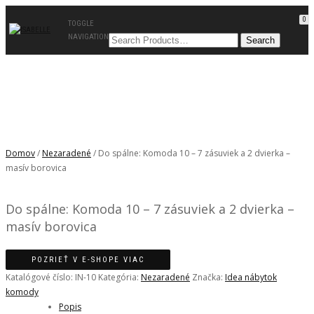
0
TOGGLE
NAVIGATION
Domov
/
Nezaradené
/ Do spálne: Komoda 10 – 7 zásuviek a 2 dvierka –
masív borovica
Do spálne: Komoda 10 – 7 zásuviek a 2 dvierka –
masív borovica
POZRIEŤ V E-SHOPE VIAC
Katalógové číslo:
IN-10
Kategória:
Nezaradené
Značka:
Idea nábytok
komody
Popis