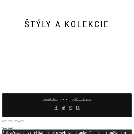
ŠTÝLY A KOLEKCIE
ShopIsle
powered by
WordPress
Pokračovaním v prehliadaní tejto webovej stránky súhlasíte s používaním