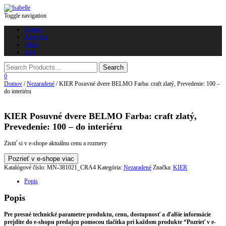
Toggle navigation
Domov
Kategórie
Akcie
Blog
0
Domov
/
Nezaradené
/ KIER Posuvné dvere BELMO Farba: craft zlatý, Prevedenie: 100 –
do interiéru
KIER Posuvné dvere BELMO Farba: craft zlatý,
Prevedenie: 100 – do interiéru
Zistiť si v e-shope aktuálnu cenu a rozmery
Pozrieť v e-shope viac
Katalógové číslo:
MN-381021_CRA4
Kategória:
Nezaradené
Značka:
KIER
Popis
Popis
Pre presné technické parametre produktu, cenu, dostupnosť a ďalšie informácie
prejdite do e-shopu predajcu pomocou tlačítka pri každom produkte “Pozrieť v e-