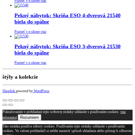
Pozrieť v e-shope viac
Pekný nábytok: Skriňa ESO 4-dverová 21540
biela do spálne
Pozrieť v e-shope viac
Pekný nábytok: Skriňa ESO 3-dverová 21530
biela do spálne
Pozrieť v e-shope viac
štýly a kolekcie
ShopIsle
powered by
WordPress
Pokračovaním v prehliadaní tejto webovej stránky súhlasíte s používaním cookies.
viac
Rozumiem
informácií
Táto stránka používa súbory cookies. Používaním tejto stránky súhlasíte s používaním
cookies. Vo vašom prehliadači si môžte nastaviť spôsob ukladania alebo prístup k súborom