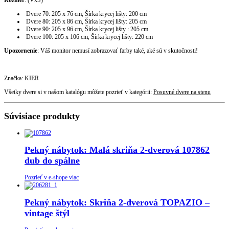
Dvere 70: 205 x 76 cm, Šírka krycej lišty: 200 cm
Dvere 80: 205 x 86 cm, Šírka krycej lišty: 205 cm
Dvere 90: 205 x 96 cm, Šírka krycej lišty : 205 cm
Dvere 100: 205 x 106 cm, Šírka krycej lišty: 220 cm
Upozornenie
: Váš monitor nemusí zobrazovať farby také, aké sú v skutočnosti!
Značka: KIER
Všetky dvere si v našom katalógu môžete pozrieť v kategórii:
Posuvné dvere na stenu
Súvisiace produkty
Pekný nábytok: Malá skriňa 2-dverová 107862
dub do spálne
Pozrieť v e-shope viac
Pekný nábytok: Skriňa 2-dverová TOPAZIO –
vintage štýl