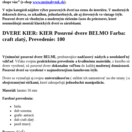
shope viac” (e-shop
www.mojnabytok.sk
).
V tejto kategórii nájdete výber posuvných dverí na stenu do interiéru. V moderných
dekoroch dreva, so zrkadlom, jednofarebných, ale aj drevených vo vintage štýle.
Posuvné dvere sú vhodným a moderným riešením často do priestorov, ktoré
neumožňujú montáž klasických dverí so zárubňami.
DVERE KIER: KIER Posuvné dvere BELMO Farba:
craft zlatý, Prevedenie: 100
Výnimočné posuvné dvere BELMI,
predstavujúce
nadčasový nádych a neodolateľný
vzhľad
. Vďaka svojmu
praktickému prevedeniu a kvalitnému materiálu
, z ktorého sú
dvere vyrobené, sú posuvné dvere
dokonalou voľbou
do každej
modernej domácnosti.
Posuvné dveré su vyrobené v najmodernejšom lamelovom štýle.
Dvere sa vyznačujú aj svojou
univerzálnosťou
( môžete ich namontovať na obe strany ) a
obojstrannými rúčkami,
ktoré zabezpečujú
jednoduchú manipuláciu.
Materiál:
lamino 16 mm
Farebné prevedenia:
biela.
dub sonoma.
grafit- antracit.
dub craft zlatý .
jaseň tmavý.
Rozmer
: (VxŠ)