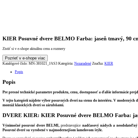
KIER Posuvné dvere BELMO Farba: jaseň tmavý, 90 cm
Zistiť si v e-shope aktuálnu cenu a rozmery
Pozrieť v e-shope viac
Katalógové číslo:
MN-381021_JAS3
Kategória:
Nezaradené
Značka:
KIER
Popis
Popis
Pre presné technické parametre produktu, cenu, dostupnosť a ďalšie informácie prejd
V tejto kategórii nájdete výber posuvných dverí na stenu do interiéru. V moderných
montáž klasických dverí so zárubňami.
DVERE KIER: KIER Posuvné dvere BELMO Farba: jase
Výnimočné posuvné dvere BELMI,
predstavujúce
nadčasový nádych a neodolateľný
Posuvné dveré su vyrobené v najmodernejšom lamelovom štýle.