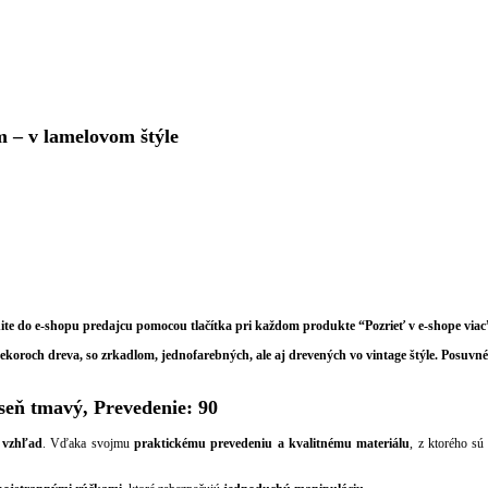
 – v lamelovom štýle
ite do e-shopu predajcu pomocou tlačítka pri každom produkte “Pozrieť v e-shope viac
 dekoroch dreva, so zrkadlom, jednofarebných, ale aj drevených vo vintage štýle. Posu
ň tmavý, Prevedenie: 90
 vzhľad
. Vďaka svojmu
praktickému prevedeniu a kvalitnému materiálu
, z ktorého s