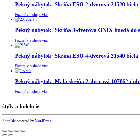
Pekný nábytok: Skriňa ESO 2-dverová 21520 biela 
Pozrieť v e-shope viac
Pekný nábytok: Skriňa 3-dverová ONIX hnedá do 
Pozrieť v e-shope viac
Pekný nábytok: Skriňa ESO 4-dverová 21540 biela 
Pozrieť v e-shope viac
Pekný nábytok: Malá skriňa 2-dverová 107862 dub 
Pozrieť v e-shope viac
štýly a kolekcie
ShopIsle
powered by
WordPress