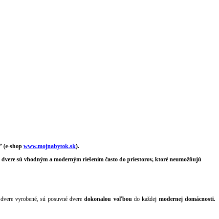
” (e-shop
www.mojnabytok.sk
).
vné dvere sú vhodným a moderným riešením často do priestorov, ktoré neumožňujú
ú dvere vyrobené, sú posuvné dvere
dokonalou voľbou
do každej
modernej domácnosti.