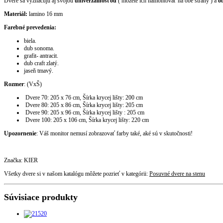
Dvere sa vyznačujú aj svojou
univerzálnosťou
( môžete ich namontovať na obe strany ) a
ob
Materiál:
lamino 16 mm
Farebné prevedenia:
biela.
dub sonoma.
grafit- antracit.
dub craft zlatý.
jaseň tmavý.
Rozmer
: (VxŠ)
Dvere 70: 205 x 76 cm, Šírka krycej lišty: 200 cm
Dvere 80: 205 x 86 cm, Šírka krycej lišty: 205 cm
Dvere 90: 205 x 96 cm, Šírka krycej lišty : 205 cm
Dvere 100: 205 x 106 cm, Šírka krycej lišty: 220 cm
Upozornenie
: Váš monitor nemusí zobrazovať farby také, aké sú v skutočnosti!
Značka: KIER
Všetky dvere si v našom katalógu môžete pozrieť v kategórii:
Posuvné dvere na stenu
Súvisiace produkty