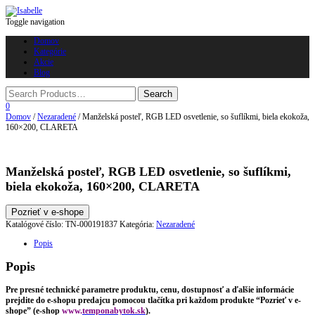
Toggle navigation
Domov
Kategórie
Akcie
Blog
0
Domov
/
Nezaradené
/ Manželská posteľ, RGB LED osvetlenie, so šuflíkmi, biela ekokoža,
160×200, CLARETA
Manželská posteľ, RGB LED osvetlenie, so šuflíkmi,
biela ekokoža, 160×200, CLARETA
Pozrieť v e-shope
Katalógové číslo:
TN-000191837
Kategória:
Nezaradené
Popis
Popis
Pre presné technické parametre produktu, cenu, dostupnosť a ďalšie informácie
prejdite do e-shopu predajcu pomocou tlačítka pri každom produkte “Pozrieť v e-
shope” (e-shop
www.
temponabytok.sk
).