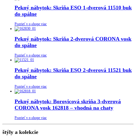
Pekný nábytok: Skriňa ESO 1-dverová 11510 buk
do spálne
Pozrieť v e-shope viac
Pekný nábytok: Skriňa 2-dverová CORONA vosk
do spálne
Pozrieť v e-shope viac
Pekný nábytok: Skriňa ESO 2-dverová 11521 buk
do spálne
Pozrieť v e-shope viac
Pekný nábytok: Borovicová skriňa 3-dverová
CORONA vosk 162818 – vhodná na chaty
Pozrieť v e-shope viac
štýly a kolekcie