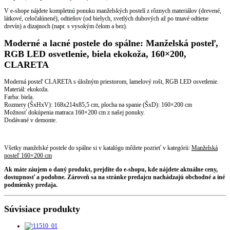
V e-shope nájdete kompletnú ponuku manželských postelí z rôznych materiálov (drevené,
látkové, celočalúnené), odtieňov (od bielych, svetlých dubových až po tmavé odtiene
drevín) a dizajnoch (napr. s vysokým čelom a bez).
Moderné a lacné postele do spálne: Manželská posteľ,
RGB LED osvetlenie, biela ekokoža, 160×200,
CLARETA
Moderná posteľ CLARETA s úložným priestorom, lamelový rošt, RGB LED osvetlenie.
Materiál: ekokoža.
Farba: biela.
Rozmery (ŠxHxV): 168x214x85,5 cm, plocha na spanie (ŠxD): 160×200 cm
Možnosť dokúpenia matraca 160×200 cm z našej ponuky.
Dodávané v demonte.
Všetky manželské postele do spálne si v katalógu môžete pozrieť v kategórii:
Manželská
posteľ 160×200 cm
Ak máte záujem o daný produkt, prejdite do e-shopu, kde nájdete aktuálne ceny,
dostupnosť a podobne. Zároveň sa na stránke predajcu nachádzajú obchodné a iné
podmienky predaja.
Súvisiace produkty