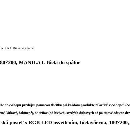
NILA f. Biela do spálne
180×200, MANILA f. Biela do spálne
dite do e-shopu predajcu pomocou tlačítka pri každom produkte “Pozrieť v e-shope” (e
, látkové, čalúnené), odtieňov (od bielych, svetlých dubových až po tmavé odtiene dre
osteľ s RGB LED osvetlením, biela/čierna, 180×20