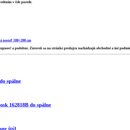
lením v čele postele.
á posteľ 180×200 cm
stupnosť a podobne. Zároveň sa na stránke predajcu nachádzajú obchodné a iné podmi
do spálne
osk 162818B do spálne
ge štýl