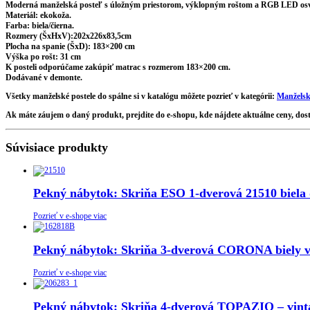
Moderná manželská posteľ s úložným priestorom, výklopným roštom a RGB LED osvet
Materiál: ekokoža.
Farba: biela/čierna.
Rozmery (ŠxHxV):202x226x83,5cm
Plocha na spanie (ŠxD): 183×200 cm
Výška po rošt: 31 cm
K posteli odporúčame zakúpiť matrac s rozmerom 183×200 cm.
Dodávané v demonte.
Všetky manželské postele do spálne si v katalógu môžete pozrieť v kategórii:
Manželsk
Ak máte záujem o daný produkt, prejdite do e-shopu, kde nájdete aktuálne ceny, do
Súvisiace produkty
Pekný nábytok: Skriňa ESO 1-dverová 21510 biela 
Pozrieť v e-shope viac
Pekný nábytok: Skriňa 3-dverová CORONA biely v
Pozrieť v e-shope viac
Pekný nábytok: Skriňa 4-dverová TOPAZIO – vinta