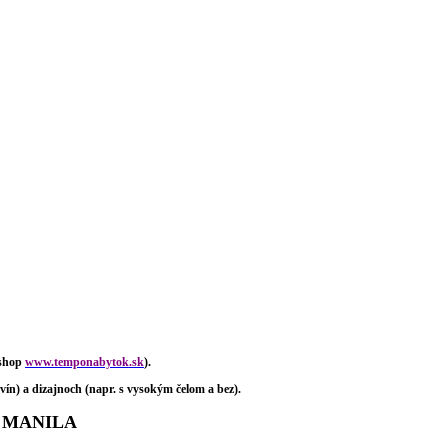
-shop
www.temponabytok.sk
).
vín) a dizajnoch (napr. s vysokým čelom a bez).
0, MANILA