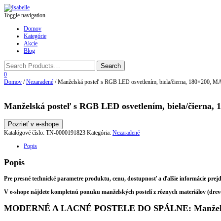
Toggle navigation
Domov
Kategórie
Akcie
Blog
0
Domov
/
Nezaradené
/ Manželská posteľ s RGB LED osvetlením, biela/čierna, 180×200, MA
Manželská posteľ s RGB LED osvetlením, biela/čierna, 
Pozrieť v e-shope
Katalógové číslo:
TN-0000191823
Kategória:
Nezaradené
Popis
Popis
Pre presné technické parametre produktu, cenu, dostupnosť a ďalšie informácie prej
V e-shope nájdete kompletnú ponuku manželských postelí z rôznych materiálov (drevené
MODERNÉ A LACNÉ POSTELE DO SPÁLNE: Manželská p