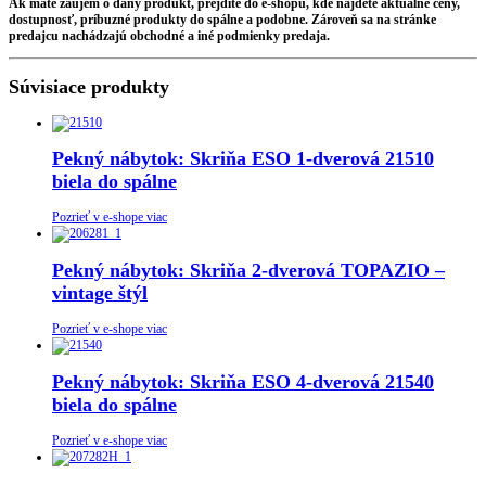
Ak máte záujem o daný produkt, prejdite do e-shopu, kde nájdete aktuálne ceny,
dostupnosť, príbuzné produkty do spálne a podobne. Zároveň sa na stránke
predajcu nachádzajú obchodné a iné podmienky predaja.
Súvisiace produkty
Pekný nábytok: Skriňa ESO 1-dverová 21510
biela do spálne
Pozrieť v e-shope viac
Pekný nábytok: Skriňa 2-dverová TOPAZIO –
vintage štýl
Pozrieť v e-shope viac
Pekný nábytok: Skriňa ESO 4-dverová 21540
biela do spálne
Pozrieť v e-shope viac