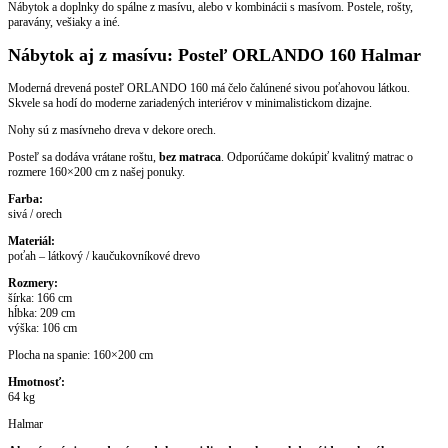
Nábytok a doplnky do spálne z masívu, alebo v kombinácii s masívom. Postele, rošty,
paravány, vešiaky a iné.
Nábytok aj z masívu: Posteľ ORLANDO 160 Halmar
Moderná drevená posteľ ORLANDO 160 má čelo čalúnené sivou poťahovou látkou.
Skvele sa hodí do moderne zariadených interiérov v minimalistickom dizajne.
Nohy sú z masívneho dreva v dekore orech.
Posteľ sa dodáva vrátane roštu,
bez matraca
. Odporúčame dokúpiť kvalitný matrac o
rozmere 160×200 cm z našej ponuky.
Farba:
sivá / orech
Materiál:
poťah – látkový / kaučukovníkové drevo
Rozmery:
šírka: 166 cm
hĺbka: 209 cm
výška: 106 cm
Plocha na spanie: 160×200 cm
Hmotnosť:
64 kg
Halmar