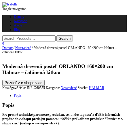
Toggle navigation
Domov
Kategórie
Akcie
Blog
0
Domov
/
Nezaradené
/ Moderná drevená posteľ ORLANDO 160×200 cm Halmar –
čalúnená látkou
Moderná drevená posteľ ORLANDO 160×200 cm
Halmar – čalúnená látkou
Pozrieť v e-shope viac
Katalógové číslo:
INP-G60555
Kategória:
Nezaradené
Značka:
HALMAR
Popis
Popis
Pre presné technické parametre produktu, cenu, dostupnosť a ďalšie informácie
prejdite do e-shopu predajcu pomocou tlačítka pri každom produkte “Pozrieť v e-
shope viac” (e-shop
www.inpostele.sk
).