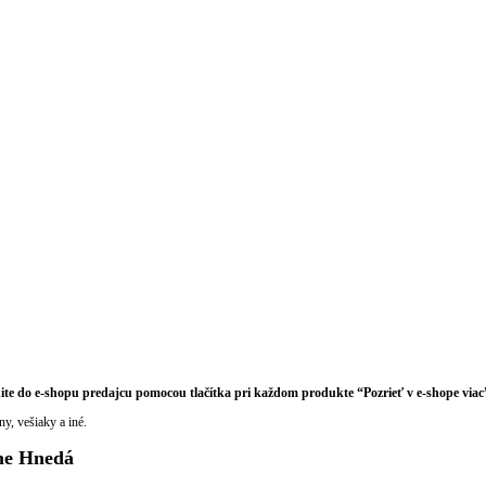
dite do e-shopu predajcu pomocou tlačítka pri každom produkte “Pozrieť v e-shope via
y, vešiaky a iné.
me Hnedá