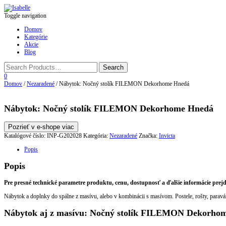
Toggle navigation
Domov
Kategórie
Akcie
Blog
0
Domov
/
Nezaradené
/ Nábytok: Nočný stolík FILEMON Dekorhome Hnedá
Nábytok: Nočný stolík FILEMON Dekorhome Hnedá
Pozrieť v e-shope viac
Katalógové číslo:
INP-G202028
Kategória:
Nezaradené
Značka:
Invicta
Popis
Popis
Pre presné technické parametre produktu, cenu, dostupnosť a ďalšie informácie prej
Nábytok a doplnky do spálne z masívu, alebo v kombinácii s masívom. Postele, rošty, paraván
Nábytok aj z masívu: Nočný stolík FILEMON Dekorho