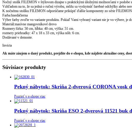
Nočný stolík FILEMON v štýlovom dizajne s praktickými úložnými možnosťami v podobe skri
Vzhľadom na to, že sa jedná o ručnú výrobu, môžu sa vyskytnúť farebné odchýlky alebo ner
K nočnému stolíku FILEMON odporúčame prikúpiť ďalšie komponenty zo série FILEMON
Farba:hnedáčierna
Výber farby zvoľte vo variante produktu. Pokiaľ Vami vybraný variant nie je vo výbere, je 
Materiál:masívne mangovníkové drevo
Rozmery:šírka: 50 cm, hĺbka: 40 cm, výška: 51 cm.
rozmery priehradky: 47 x 18 x 33 cm, výška nôh: 6 cm.
Dodávané v demonte.
Invicta
Ak máte záujem o daný produkt, prejdite do e-shopu, kde nájdete aktuálne ceny, do
Súvisiace produkty
Pekný nábytok: Skriňa 2-dverová CORONA vosk d
Pozrieť v e-shope viac
Pekný nábytok: Skriňa ESO 2-dverová 11521 buk d
Pozrieť v e-shope viac