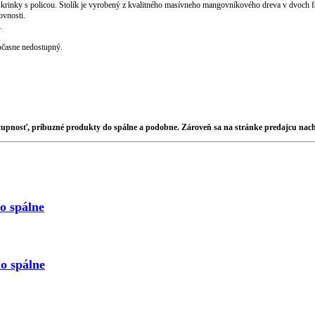
nky s policou. Stolík je vyrobený z kvalitného masívneho mangovníkového dreva v dvoch far
ovnosti.
.
dočasne nedostupný.
stupnosť, príbuzné produkty do spálne a podobne. Zároveň sa na stránke predajcu na
o spálne
o spálne