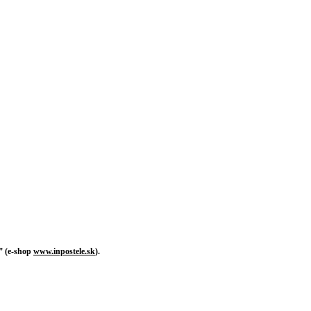
c” (e-shop
www.inpostele.sk
).