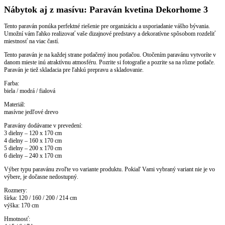
Nábytok aj z masívu: Paraván kvetina Dekorhome 3
Tento paraván ponúka perfektné riešenie pre organizáciu a usporiadanie vášho bývania.
Umožní vám ľahko realizovať vaše dizajnové predstavy a dekoratívne spôsobom rozdeliť
miestnosť na viac častí.
Tento paraván je na každej strane potlačený inou potlačou. Otočením paravánu vytvoríte v
danom mieste inú atraktívnu atmosféru. Pozrite si fotografie a pozrite sa na rôzne potlače.
Paraván je tiež skladacia pre ľahkú prepravu a skladovanie.
Farba:
biela / modrá / fialová
Materiál:
masívne jedľové drevo
Paravány dodávame v prevedení:
3 dielny – 120 x 170 cm
4 dielny – 160 x 170 cm
5 dielny – 200 x 170 cm
6 dielny – 240 x 170 cm
Výber typu paravánu zvoľte vo variante produktu. Pokiaľ Vami vybraný variant nie je vo
výbere, je dočasne nedostupný.
Rozmery:
šírka: 120 / 160 / 200 / 214 cm
výška: 170 cm
Hmotnosť: