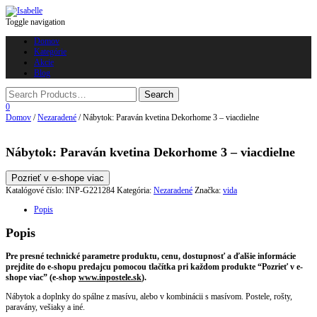
Toggle navigation
Domov
Kategórie
Akcie
Blog
0
Domov
/
Nezaradené
/ Nábytok: Paraván kvetina Dekorhome 3 – viacdielne
Nábytok: Paraván kvetina Dekorhome 3 – viacdielne
Pozrieť v e-shope viac
Katalógové číslo:
INP-G221284
Kategória:
Nezaradené
Značka:
vida
Popis
Popis
Pre presné technické parametre produktu, cenu, dostupnosť a ďalšie informácie
prejdite do e-shopu predajcu pomocou tlačítka pri každom produkte “Pozrieť v e-
shope viac” (e-shop
www.inpostele.sk
).
Nábytok a doplnky do spálne z masívu, alebo v kombinácii s masívom. Postele, rošty,
paravány, vešiaky a iné.