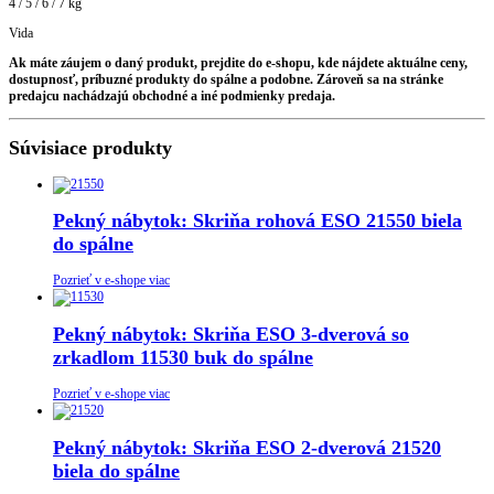
4 / 5 / 6 / 7 kg
Vida
Ak máte záujem o daný produkt, prejdite do e-shopu, kde nájdete aktuálne ceny,
dostupnosť, príbuzné produkty do spálne a podobne. Zároveň sa na stránke
predajcu nachádzajú obchodné a iné podmienky predaja.
Súvisiace produkty
Pekný nábytok: Skriňa rohová ESO 21550 biela
do spálne
Pozrieť v e-shope viac
Pekný nábytok: Skriňa ESO 3-dverová so
zrkadlom 11530 buk do spálne
Pozrieť v e-shope viac
Pekný nábytok: Skriňa ESO 2-dverová 21520
biela do spálne