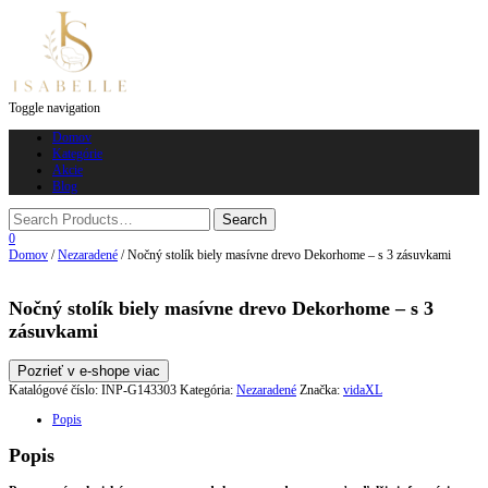
Toggle navigation
Domov
Kategórie
Akcie
Blog
0
Domov
/
Nezaradené
/ Nočný stolík biely masívne drevo Dekorhome – s 3 zásuvkami
Nočný stolík biely masívne drevo Dekorhome – s 3
zásuvkami
Pozrieť v e-shope viac
Katalógové číslo:
INP-G143303
Kategória:
Nezaradené
Značka:
vidaXL
Popis
Popis