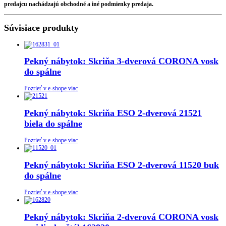
predajcu nachádzajú obchodné a iné podmienky predaja.
Súvisiace produkty
Pekný nábytok: Skriňa 3-dverová CORONA vosk
do spálne
Pozrieť v e-shope viac
Pekný nábytok: Skriňa ESO 2-dverová 21521
biela do spálne
Pozrieť v e-shope viac
Pekný nábytok: Skriňa ESO 2-dverová 11520 buk
do spálne
Pozrieť v e-shope viac
Pekný nábytok: Skriňa 2-dverová CORONA vosk