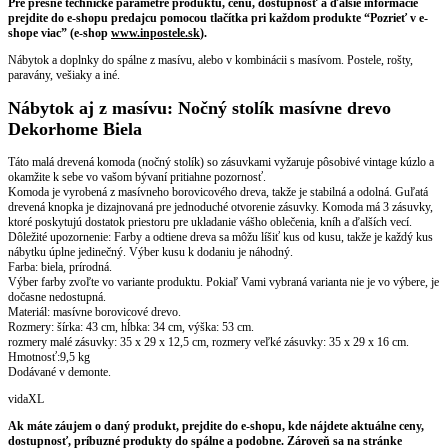
Pre presné technické parametre produktu, cenu, dostupnosť a ďalšie informácie
prejdite do e-shopu predajcu pomocou tlačítka pri každom produkte “Pozrieť v e-
shope viac” (e-shop
www.inpostele.sk
).
Nábytok a doplnky do spálne z masívu, alebo v kombinácii s masívom. Postele, rošty,
paravány, vešiaky a iné.
Nábytok aj z masívu: Nočný stolík masívne drevo
Dekorhome Biela
Táto malá drevená komoda (nočný stolík) so zásuvkami vyžaruje pôsobivé vintage kúzlo a
okamžite k sebe vo vašom bývaní pritiahne pozornosť.
Komoda je vyrobená z masívneho borovicového dreva, takže je stabilná a odolná. Guľatá
drevená knopka je dizajnovaná pre jednoduché otvorenie zásuvky. Komoda má 3 zásuvky,
ktoré poskytujú dostatok priestoru pre ukladanie vášho oblečenia, kníh a ďalších vecí.
Dôležité upozornenie: Farby a odtiene dreva sa môžu líšiť kus od kusu, takže je každý kus
nábytku úplne jedinečný. Výber kusu k dodaniu je náhodný.
Farba: biela, prírodná.
Výber farby zvoľte vo variante produktu. Pokiaľ Vami vybraná varianta nie je vo výbere, je
dočasne nedostupná.
Materiál: masívne borovicové drevo.
Rozmery: šírka: 43 cm, hĺbka: 34 cm, výška: 53 cm.
rozmery malé zásuvky: 35 x 29 x 12,5 cm, rozmery veľké zásuvky: 35 x 29 x 16 cm.
Hmotnosť:9,5 kg
Dodávané v demonte.
vidaXL
Ak máte záujem o daný produkt, prejdite do e-shopu, kde nájdete aktuálne ceny,
dostupnosť, príbuzné produkty do spálne a podobne. Zároveň sa na stránke