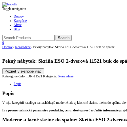
Toggle navigation
Domov
Kategórie
Akcie
Blog
0
Domov
/
Nezaradené
/ Pekný nábytok: Skriňa ESO 2-dverová 11521 buk do spálne
Pekný nábytok: Skriňa ESO 2-dverová 11521 buk do spá
Pozrieť v e-shope viac
Katalógové číslo:
IDN-11521
Kategória:
Nezaradené
Popis
Popis
V tejto kategórii katalógu sa nachádzajú moderné, ale aj klasické skrine, nielen do spálne, 
Pre presné technické parametre produktu, cenu, dostupnosť a ďalšie informácie prej
Moderné a lacné skrine do spálne: Skriňa ESO 2-dverov