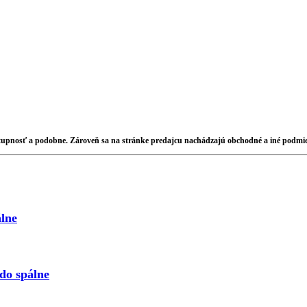
stupnosť a podobne. Zároveň sa na stránke predajcu nachádzajú obchodné a iné podmi
lne
do spálne