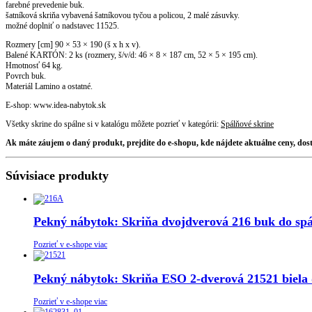
farebné prevedenie buk.
šatníková skriňa vybavená šatníkovou tyčou a policou, 2 malé zásuvky.
možné doplniť o nadstavec 11525.
Rozmery [cm] 90 × 53 × 190 (š x h x v).
Balené KARTÓN: 2 ks (rozmery, š/v/d: 46 × 8 × 187 cm, 52 × 5 × 195 cm).
Hmotnosť 64 kg.
Povrch buk.
Materiál Lamino a ostatné.
E-shop: www.idea-nabytok.sk
Všetky skrine do spálne si v katalógu môžete pozrieť v kategórii:
Spálňové skrine
Ak máte záujem o daný produkt, prejdite do e-shopu, kde nájdete aktuálne ceny, do
Súvisiace produkty
Pekný nábytok: Skriňa dvojdverová 216 buk do spá
Pozrieť v e-shope viac
Pekný nábytok: Skriňa ESO 2-dverová 21521 biela 
Pozrieť v e-shope viac