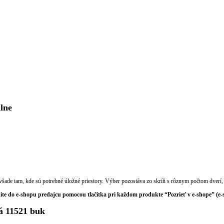
lne
ale všade tam, kde sú potrebné úložné priestory. Výber pozostáva zo skríň s rôznym počtom dve
dite do e-shopu predajcu pomocou tlačítka pri každom produkte “Pozrieť v e-shope” (e
á 11521 buk