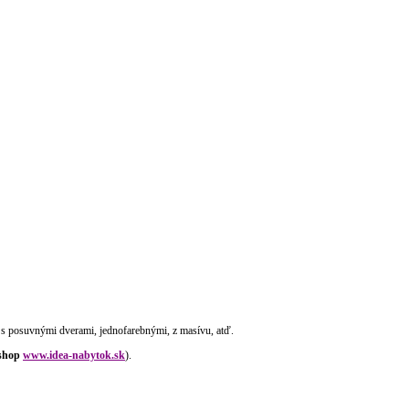
rí, s posuvnými dverami, jednofarebnými, z masívu, atď.
-shop
www.idea-nabytok.sk
).