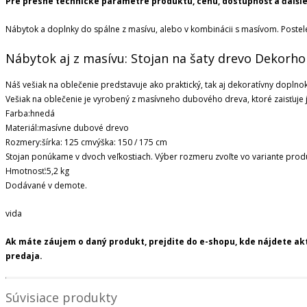
Pre presné technické parametre produktu, cenu, dostupnosť a ďalšie
Nábytok a doplnky do spálne z masívu, alebo v kombinácii s masívom. Postele,
Nábytok aj z masívu: Stojan na šaty drevo Dekor
Náš vešiak na oblečenie predstavuje ako praktický, tak aj dekoratívny dopln
Vešiak na oblečenie je vyrobený z masívneho dubového dreva, ktoré zaisťuje je
Farba:hnedá
Materiál:masívne dubové drevo
Rozmery:šírka: 125 cmvýška: 150 / 175 cm
Stojan ponúkame v dvoch veľkostiach. Výber rozmeru zvoľte vo variante produ
Hmotnosť:5,2 kg
Dodávané v demote.
vida
Ak máte záujem o daný produkt, prejdite do e-shopu, kde nájdete a
predaja.
Súvisiace produkty