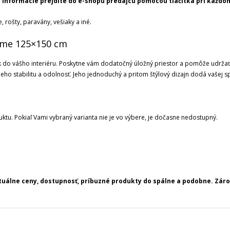
 informácie prejdite do e-shopu predajcu pomocou tlačítka pri každom
 rošty, paravány, vešiaky a iné.
home 125×150 cm
ok do vášho interiéru. Poskytne vám dodatočný úložný priestor a pomôže udržať
ho stabilitu a odolnosť. Jeho jednoduchý a pritom štýlový dizajn dodá vašej spá
ktu. Pokiaľ Vami vybraný varianta nie je vo výbere, je dočasne nedostupný.
ktuálne ceny, dostupnosť, príbuzné produkty do spálne a podobne. Zá