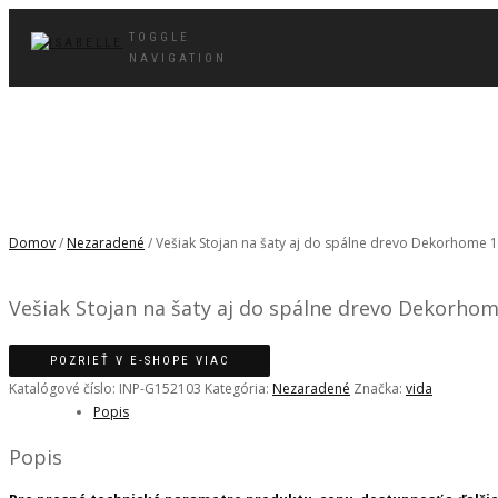
TOGGLE
NAVIGATION
Domov
/
Nezaradené
/ Vešiak Stojan na šaty aj do spálne drevo Dekorhome
Vešiak Stojan na šaty aj do spálne drevo Dekorho
POZRIEŤ V E-SHOPE VIAC
Katalógové číslo:
INP-G152103
Kategória:
Nezaradené
Značka:
vida
Popis
Popis