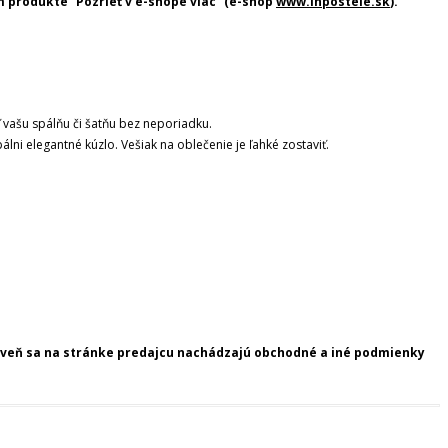
 produkte “Pozrieť v e-shope viac” (e-shop
www.inpostele.sk
).
 vašu spálňu či šatňu bez neporiadku.
lni elegantné kúzlo. Vešiak na oblečenie je ľahké zostaviť.
roveň sa na stránke predajcu nachádzajú obchodné a iné podmienky