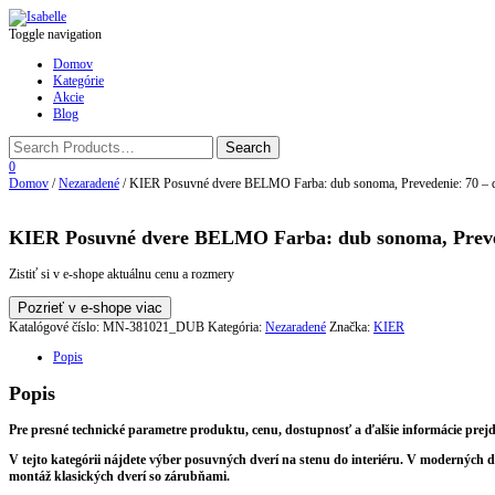
Toggle navigation
Domov
Kategórie
Akcie
Blog
0
Domov
/
Nezaradené
/ KIER Posuvné dvere BELMO Farba: dub sonoma, Prevedenie: 70 – do
KIER Posuvné dvere BELMO Farba: dub sonoma, Prevede
Zistiť si v e-shope aktuálnu cenu a rozmery
Pozrieť v e-shope viac
Katalógové číslo:
MN-381021_DUB
Kategória:
Nezaradené
Značka:
KIER
Popis
Popis
Pre presné technické parametre produktu, cenu, dostupnosť a ďalšie informácie prejd
V tejto kategórii nájdete výber posuvných dverí na stenu do interiéru. V moderných
montáž klasických dverí so zárubňami.