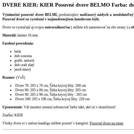
DVERE KIER: KIER Posuvné dvere BELMO Farba: dub 
Výnimočné posuvné dvere BELMI,
predstavujúce
nadčasový nádych a neodolateľný
Posuvné dveré su vyrobené v najmodernejšom lamelovom štýle.
Dvere sa vyznačujú aj svojou
univerzálnosťou
( môžete ich namontovať na obe strany ) a
ob
Materiál:
lamino 16 mm
Farebné prevedenia:
biela
dub sonoma
grafit- antracit
dub craft zlatý
jaseň tmavý
Rozmer
: (VxŠ)
Dvere 70: 205 x 76 cm, Šírka krycej lišty: 200 cm
Dvere 80: 205 x 86 cm, Šírka krycej lišty: 205 cm
Dvere 90: 205 x 96 cm, Šírka krycej lišty : 205 cm
Dvere 100: 205 x 106 cm, Šírka krycej lišty: 220 cm
Upozornenie
: Váš monitor nemusí zobrazovať farby také, aké sú v skutočnosti!
Značka: KIER
Všetky dvere si v našom katalógu môžete pozrieť v kategórii:
Posuvné dvere na stenu