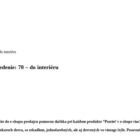
 interiéru
nie: 70 – do interiéru
ite do e-shopu predajcu pomocou tlačítka pri každom produkte “Pozrieť v e-shope viac
 dekoroch dreva, so zrkadlom, jednofarebných, ale aj drevených vo vintage štýle. Posu