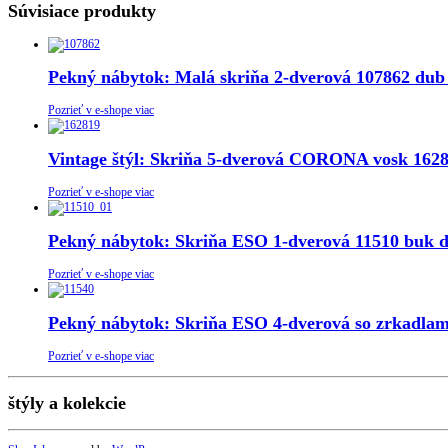
Súvisiace produkty
Pekný nábytok: Malá skriňa 2-dverová 107862 dub 
Pozrieť v e-shope viac
Vintage štýl: Skriňa 5-dverová CORONA vosk 1628
Pozrieť v e-shope viac
Pekný nábytok: Skriňa ESO 1-dverová 11510 buk d
Pozrieť v e-shope viac
Pekný nábytok: Skriňa ESO 4-dverová so zrkadlam
Pozrieť v e-shope viac
štýly a kolekcie