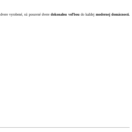
ú dvere vyrobené, sú posuvné dvere
dokonalou voľbou
do každej
modernej domácnosti.