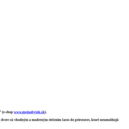
” (e-shop
www.mojnabytok.sk
).
vné dvere sú vhodným a moderným riešením často do priestorov, ktoré neumožňujú