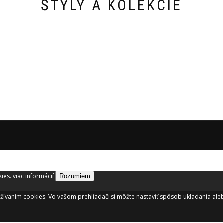
ŠTÝLY A KOLEKCIE
kies.
viac informácií
Rozumiem
oužívaním cookies. Vo vašom prehliadači si môžte nastaviť spôsob ukladania al