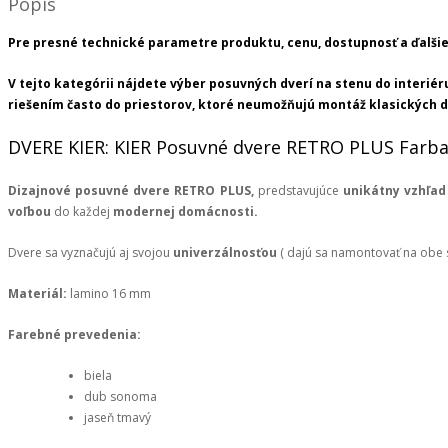
Popis
Pre presné technické parametre produktu, cenu, dostupnosť a ďalšie
V tejto kategórii nájdete výber posuvných dverí na stenu do interi
riešením často do priestorov, ktoré neumožňujú montáž klasických d
DVERE KIER: KIER Posuvné dvere RETRO PLUS Farba
Dizajnové posuvné dvere RETRO PLUS,
predstavujúce
unikátny vzhľad
voľbou
do každej
modernej domácnosti.
Dvere sa vyznačujú aj svojou
univerzálnosťou
( dajú sa namontovať na obe 
Materiál:
lamino 16 mm
Farebné prevedenia:
biela
dub sonoma
jaseň tmavý