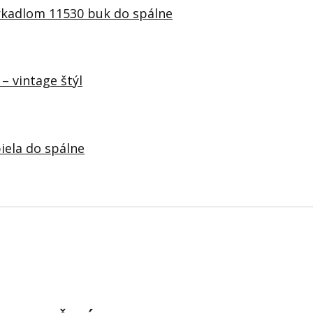
zrkadlom 11530 buk do spálne
– vintage štýl
iela do spálne