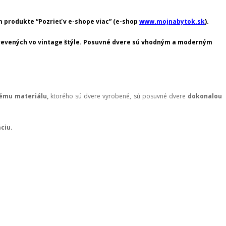
 produkte “Pozrieť v e-shope viac” (e-shop
www.mojnabytok.sk
).
 drevených vo vintage štýle. Posuvné dvere sú vhodným a moderným
ému materiálu,
ktorého sú dvere vyrobené, sú posuvné dvere
dokonalou
ciu.