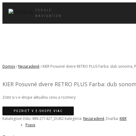
TOGGLE
NAVIGATION
Domov
/
Nezaradené
/ KIER Posuvné dvere RETRO PLUS Farba: dub sonoma, Pr
KIER Posuvné dvere RETRO PLUS Farba: dub sonoma,
Zistiť si v e-shope aktuálnu cenu a rozmery
POZRIEŤ V E-SHOPE VIAC
Katalógové číslo:
MN-271427_DUB2
Kategória:
Nezaradené
Značka:
KIER
Popis