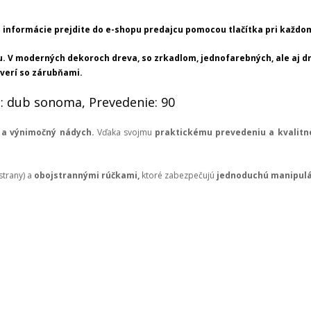
 informácie prejdite do e-shopu predajcu pomocou tlačítka pri každom
éru. V moderných dekoroch dreva, so zrkadlom, jednofarebných, ale aj
verí so zárubňami.
: dub sonoma, Prevedenie: 90
 a výnimočný nádych.
Vďaka svojmu
praktickému prevedeniu a kvalitn
strany) a
obojstrannými rúčkami,
ktoré zabezpečujú
jednoduchú manipulá