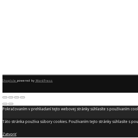
ShopIsle
powered by
WordPress
Pokračovaním v prehliadaní tejto webovej stránky súhlasíte s používaním coo
Táto stránka používa súbory cookies. Používaním tejto stránky súhlasíte s p
Zatvoriť