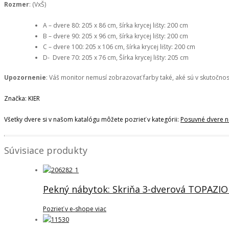
Rozmer
: (VxŠ)
A – dvere 80: 205 x 86 cm, šírka krycej lišty: 200 cm
B – dvere 90: 205 x 96 cm, šírka krycej lišty: 200 cm
C – dvere 100: 205 x 106 cm, šírka krycej lišty: 200 cm
D- Dvere 70: 205 x 76 cm, Šírka krycej lišty: 205 cm
Upozornenie
: Váš monitor nemusí zobrazovať farby také, aké sú v skutočnost
Značka: KIER
Všetky dvere si v našom katalógu môžete pozrieť v kategórii:
Posuvné dvere n
Súvisiace produkty
Pekný nábytok: Skriňa 3-dverová TOPAZIO
Pozrieť v e-shope viac