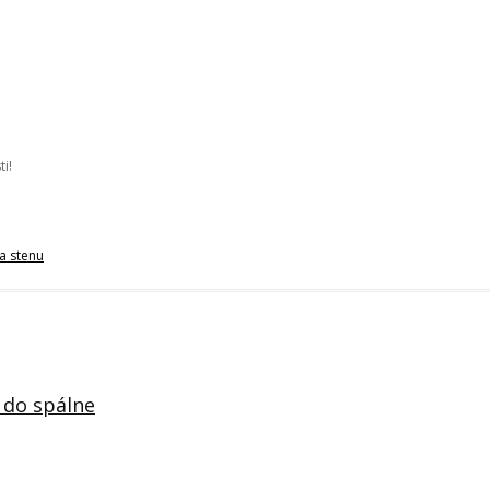
i!
a stenu
 do spálne