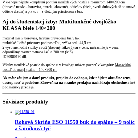
V e-shope nájdete kompletnú ponuku manželských postelí s rozmerom 140×200 cm
(drevené masív – borovica, smrek, lakované), odtieňov (biele, svetlé dubových až po tmavé
odtiene drevín) a prvkov – s úložným priestorom a bez.
Aj do študentskej izby: Multifunkčné dvojlôžko
KLASA biele 140×200
materiál masív borovica, farebné prevedenie biely lak.
praktické úložné priestory pod posteľou, výška sedu 44,5 cm.
2 výsuvné nočné stolíky a rošt (drevený latkový) sú v cene, matrac nie je v cene.
odporúčaný rozmer matraca 140 × 200 cm (M6).
ID20900170 till.
Všetky manželské postele do spálne si v katalógu môžete pozrieť v kategórii:
Manželská
posteľ do malej spálne – 140×200 cm
Ak máte záujem o daný produkt, prejdite do e-shopu, kde nájdete aktuálne ceny,
dostupnosť a podobne. Zároveň sa na stránke predajcu nachádzajú obchodné a iné
podmienky predaja.
Súvisiace produkty
Rohová Skriňa ESO 11550 buk do spálne – 9 políc
a šatníková tyč