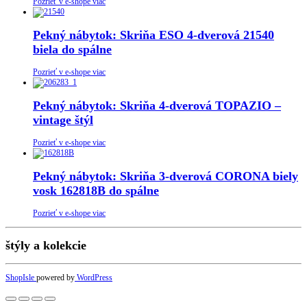
Pozrieť v e-shope viac
Pekný nábytok: Skriňa ESO 4-dverová 21540
biela do spálne
Pozrieť v e-shope viac
Pekný nábytok: Skriňa 4-dverová TOPAZIO –
vintage štýl
Pozrieť v e-shope viac
Pekný nábytok: Skriňa 3-dverová CORONA biely
vosk 162818B do spálne
Pozrieť v e-shope viac
štýly a kolekcie
ShopIsle
powered by
WordPress