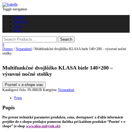
Toggle navigation
Domov
Kategórie
Akcie
Blog
0
Domov
/
Nezaradené
/ Multifunkčné dvojlôžko KLASA biele 140×200 – výsuvné nočné
stolíky
Multifunkčné dvojlôžko KLASA biele 140×200 –
výsuvné nočné stolíky
Pozrieť v e-shope viac
Katalógové číslo:
IN-8802B
Kategória:
Nezaradené
Popis
Popis
Pre presné technické parametre produktu, cenu, dostupnosť a ďalšie informácie
prejdite do e-shopu predajcu pomocou tlačítka pri každom produkte “Pozrieť v e-
shope” (e-shop
www.idea-nabytok.sk
).