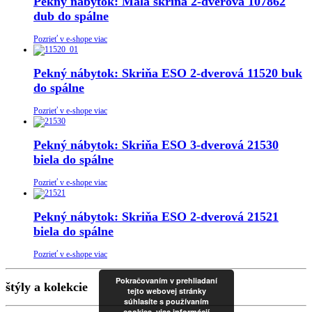
Pekný nábytok: Malá skriňa 2-dverová 107862
dub do spálne
Pozrieť v e-shope viac
Pekný nábytok: Skriňa ESO 2-dverová 11520 buk
do spálne
Pozrieť v e-shope viac
Pekný nábytok: Skriňa ESO 3-dverová 21530
biela do spálne
Pozrieť v e-shope viac
Pekný nábytok: Skriňa ESO 2-dverová 21521
biela do spálne
Pozrieť v e-shope viac
Pokračovaním v prehliadaní
štýly a kolekcie
tejto webovej stránky
súhlasíte s používaním
cookies.
viac informácií