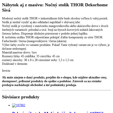
Nábytok aj z masívu: Nočný stolík THOR Dekorhome
Sivá
Moderný nočný stolík THOR v industriálnom štýle bude skvelou voľbou k vašej posteli.
Stolík je možné využiť aj ako odkladací napríklad v obývacej izbe.
Nočný stolík je vyrobený z masívneho mangovníkového alebo akáciového dreva v dvoch
farebných variantoch: prírodná a sivá. Stojí na štyroch kovových nohách lakovaných
čiernou farbou. Disponuje úložným priestorom v podobe jednej šuplíku.
K nočnému stolíku THOR odporúčame prikúpiť ďalšie komponenty zo série THOR.
Farba:hnedá / čierna (mangovník)sivá / čierna (akácia)
Výber farby zvoľte vo variante produktu. Pokiaľ Vami vybraný variant nie je vo výbere, je
dočasne nedostupný.
Materiál:masívne drevo / kov
Rozmery:šírka: 45 cmhĺbka: 35 cmvýška: 45 cm
rozmery zásuvky: 38 x 8 x 28 cmrozmer nohy: 1,5 x 1,5 cm
Dodávané v demonte.
Invicta
Ak máte záujem o daný produkt, prejdite do e-shopu, kde nájdete aktuálne ceny,
dostupnosť, príbuzné produkty do spálne a podobne. Zároveň sa na stránke
predajcu nachádzajú obchodné a iné podmienky predaja.
Súvisiace produkty