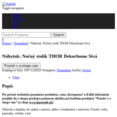
Toggle navigation
Domov
Kategórie
Akcie
Blog
0
Domov
/
Nezaradené
/ Nábytok: Nočný stolík THOR Dekorhome Sivá
Nábytok: Nočný stolík THOR Dekorhome Sivá
Pozrieť v e-shope viac
Katalógové číslo:
INP-G202025
Kategória:
Nezaradené
Značka:
Invicta
Popis
Popis
Pre presné technické parametre produktu, cenu, dostupnosť a ďalšie informácie
prejdite do e-shopu predajcu pomocou tlačítka pri každom produkte “Pozrieť v e-
shope viac” (e-shop
www.inpostele.sk
).
Nábytok a doplnky do spálne z masívu, alebo v kombinácii s masívom. Postele, rošty,
paravány, vešiaky a iné.